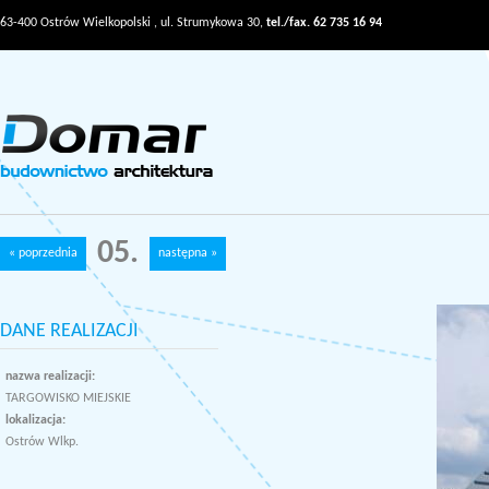
63-400 Ostrów Wielkopolski , ul. Strumykowa 30,
tel./fax. 62 735 16 94
05.
« poprzednia
następna »
DANE REALIZACJI
nazwa realizacji:
TARGOWISKO MIEJSKIE
lokalizacja:
Ostrów Wlkp.