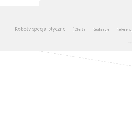
Roboty specjalistyczne
[ Oferta
Realizacje
Referenc
proj