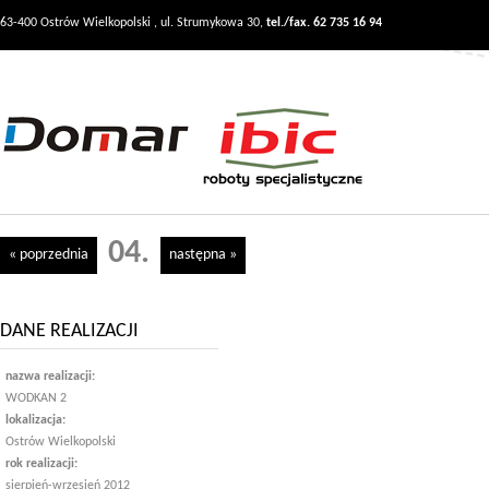
63-400 Ostrów Wielkopolski , ul. Strumykowa 30,
tel./fax. 62 735 16 94
04.
« poprzednia
następna »
DANE REALIZACJI
nazwa realizacji:
WODKAN 2
lokalizacja:
Ostrów Wielkopolski
rok realizacji:
sierpień-wrzesień 2012