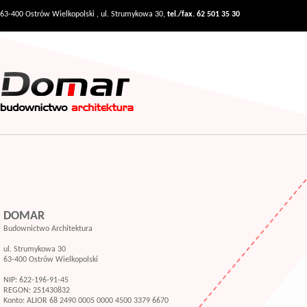
63-400 Ostrów Wielkopolski , ul. Strumykowa 30,
tel./fax. 62 501 35 30
DOMAR
Budownictwo Architektura
ul. Strumykowa 30
63-400 Ostrów Wielkopolski
NIP: 622-196-91-45
REGON: 251430832
Konto: ALIOR 68 2490 0005 0000 4500 3379 6670