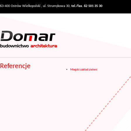
63-400 Ostrów Wielkopolski , ul. Strumykowa 30,
tel./fax. 62 501 35 30
Referencje
Miejski zakład zieleni