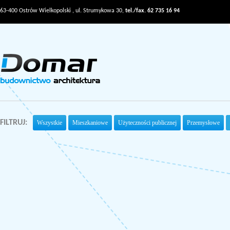
63-400 Ostrów Wielkopolski , ul. Strumykowa 30,
tel./fax. 62 735 16 94
FILTRUJ:
Wszystkie
Mieszkaniowe
Użyteczności publicznej
Przemysłowe