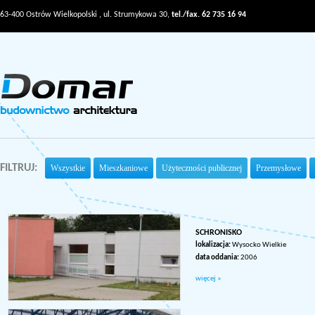
63-400 Ostrów Wielkopolski , ul. Strumykowa 30,
tel./fax. 62 735 16 94
FILTRUJ:
Wszystkie
Mieszkaniowe
Użyteczności publicznej
Przemysłowe
SCHRONISKO
lokalizacja:
Wysocko Wielkie
data oddania:
2006
więcej »